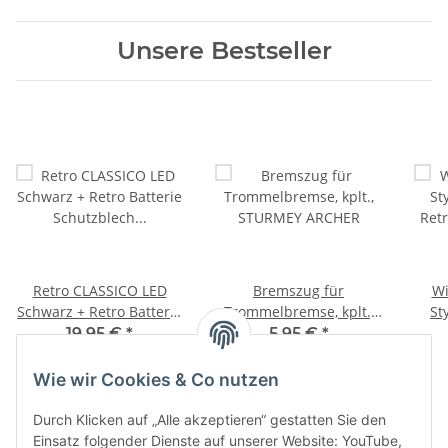
Unsere Bestseller
Retro CLASSICO LED
Bremszug für
Wi
Schwarz + Retro Batterie
Trommelbremse, kplt.,
St
Schutzblech Rücklicht
STURMEY ARCHER
Retr
19,95 €
*
5,95 €
*
Set inkl.Prüfzeichen
Wie wir Cookies & Co nutzen
Durch Klicken auf „Alle akzeptieren“ gestatten Sie den
Einsatz folgender Dienste auf unserer Website: YouTube,