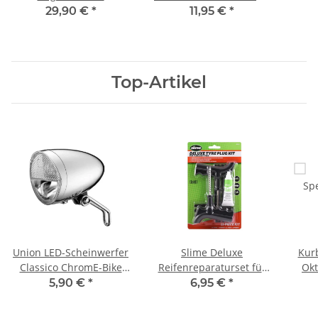
Zusatzkabel
E100F
29,90 €
*
11,95 €
*
Top-Artikel
Union LED-Scheinwerfer
Slime Deluxe
Kurb
Classico ChromE-Bike
Reifenreparaturset für
Okt
(6V-44V) UN4990E, 30
Off-Highway-Reifen
a
5,90 €
*
6,95 €
*
LUX. K-1657