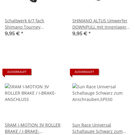
Schaltwerk 6/7 fach
SHIMANO ALTUS Umwerfer
Shimano Tourney
DOWNPULL mit Innenlager-
TY300,Direktmontage,schwarz
Halterung C90SSB
9,95 €
*
9,95 €
*
AUSVERKAUFT
AUSVERKAUFT
SRAM I-MOTION 3V ROLLER
Sun Race Universal
BRAKE / I-BRAKE-
Schaltauge Schwarz zum