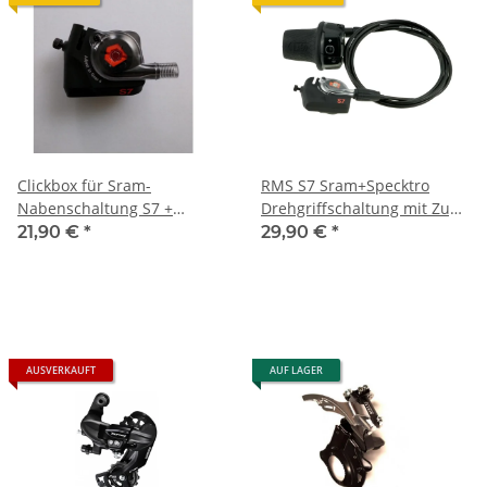
Clickbox für Sram-
RMS S7 Sram+Specktro
Nabenschaltung S7 +
Drehgriffschaltung mit Zug
Spektro,Super7
und Clickbox im Set
21,90 €
*
29,90 €
*
AUSVERKAUFT
AUF LAGER