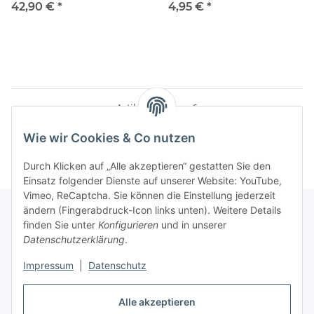
ANSCHLUSS
Anschrauben,SP550
42,90 €
*
4,95 €
*
Artikel 1 - 6 von 6
Wie wir Cookies & Co nutzen
Durch Klicken auf „Alle akzeptieren“ gestatten Sie den
Einsatz folgender Dienste auf unserer Website: YouTube,
Vimeo, ReCaptcha. Sie können die Einstellung jederzeit
ändern (Fingerabdruck-Icon links unten). Weitere Details
finden Sie unter
Konfigurieren
und in unserer
Datenschutzerklärung
.
Informationen
Impressum
|
Datenschutz
Gesetzliche Informationen
Alle akzeptieren