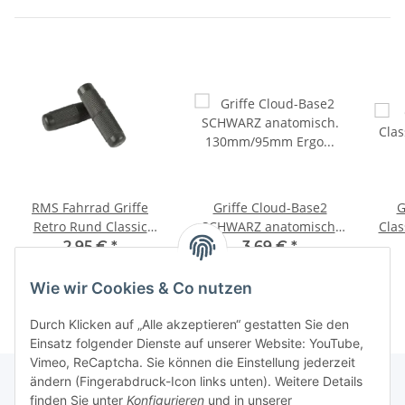
RMS Fahrrad Griffe
Griffe Cloud-Base2
G
fen
Retro Rund Classic
SCHWARZ anatomisch.
Clas
EDITION by Holland
130mm/95mm Ergo
2,95 €
*
3,69 €
*
Style
Handballen*NEU
EINGETROFFEN*
Wie wir Cookies & Co nutzen
Durch Klicken auf „Alle akzeptieren“ gestatten Sie den
Einsatz folgender Dienste auf unserer Website: YouTube,
Vimeo, ReCaptcha. Sie können die Einstellung jederzeit
ändern (Fingerabdruck-Icon links unten). Weitere Details
finden Sie unter
Konfigurieren
und in unserer