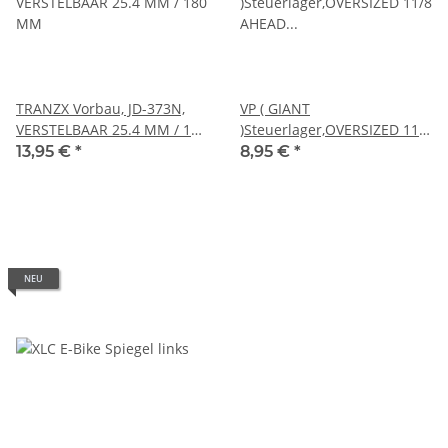
TRANZX Vorbau, JD-373N,
VP ( GIANT
VERSTELBAAR 25.4 MM / 180
)Steuerlager,OVERSIZED 11/8
MM
AHEAD 28.6/42.0/47.3
13,95 €
*
8,95 €
*
ALUMINIUM ZWART
NEU