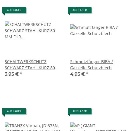
AUF LAGER
AUF LAGER
SCHALTWERKSCHUTZ
Schmutzfänger BIBA /
SCHWARZ STAHL KURZ 80
Gazzelle Schutzblech
MM FÜR ACHSBEFESTIGUN
3,95 €
*
4,95 €
*
AUF LAGER
AUF LAGER