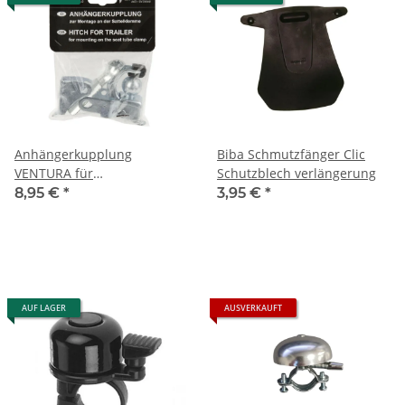
Anhängerkupplung
Biba Schmutzfänger Clic
VENTURA für
Schutzblech verlängerung
Sattelklemmbolzen
8,95 €
*
3,95 €
*
AUF LAGER
AUSVERKAUFT