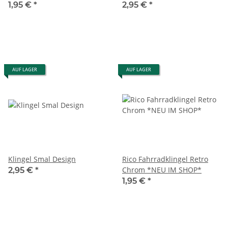
Lenkerschelle
1,95 €
*
2,95 €
*
AUF LAGER
AUF LAGER
Klingel Smal Design
Rico Fahrradklingel Retro
Chrom *NEU IM SHOP*
2,95 €
*
1,95 €
*