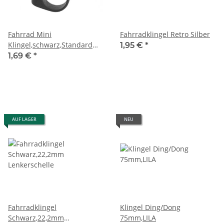
Fahrrad Mini
Fahrradklingel Retro Silber
Klingel,schwarz,Standard
1,95 €
*
22,2mm Schelle
1,69 €
*
AUF LAGER
NEU
Fahrradklingel
Klingel Ding/Dong
Schwarz,22,2mm
75mm,LILA