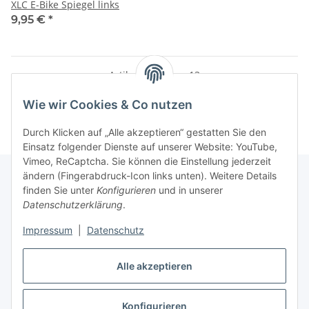
XLC E-Bike Spiegel links
9,95 €
*
Artikel 1 - 13 von 13
Wie wir Cookies & Co nutzen
Durch Klicken auf „Alle akzeptieren“ gestatten Sie den
Einsatz folgender Dienste auf unserer Website: YouTube,
Vimeo, ReCaptcha. Sie können die Einstellung jederzeit
ändern (Fingerabdruck-Icon links unten). Weitere Details
finden Sie unter
Konfigurieren
und in unserer
Datenschutzerklärung
.
Informationen
Impressum
|
Datenschutz
Gesetzliche Informationen
Alle akzeptieren
Konfigurieren