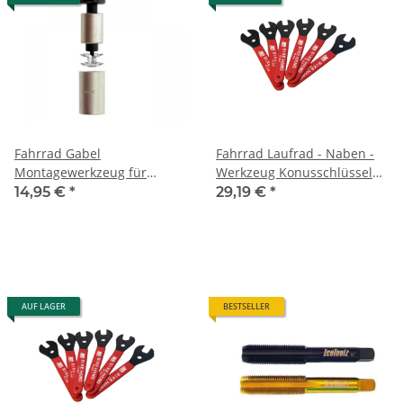
Fahrrad Gabel
Fahrrad Laufrad - Naben -
Montagewerkzeug für
Werkzeug Konusschlüssel
Ahead-Kralle
Satz, 6-teilig 13-18mm*NEU
14,95 €
*
29,19 €
*
EINGETROFFEN*
AUF LAGER
BESTSELLER