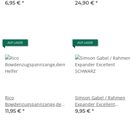
Premium Set
6,95 €
*
24,90 €
*
AUF LAGER
AUF LAGER
Rico
Simson Gabel / Rahmen
Bowdenzugspannzange,dein
Expander Excellent
Helfer
SCHWARZ
11,95 €
*
9,95 €
*