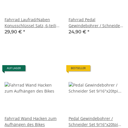
Fahrrad Laufrad/Naben
Fahrrad Pedal
Konusschlüssel Satz, 6-teilig
Gewindebohrer / Schneider
13-18mm
Set 9/16"x20tpi Premium
29,90 €
*
24,90 €
*
Edition
AUF LAGER
BESTSELLER
Fahrrad Wand Hacken zum
Pedal Gewindebohrer /
Aufhängen des Bikes
Schneider Set 9/16"x20tpi