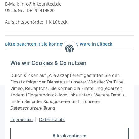
E-Mail: info@bikeunited.de
USt-IdNr.: DE292414520
Aufsichtsbehörde: IHK Lübeck
Bitte beachten!!! Sie können KEINE Ware in Lübeck
abholen.Der Versand erfolgt nur aus unserem Zentral Lager
und nur mit DHL.
Wie wir Cookies & Co nutzen
Durch Klicken auf „Alle akzeptieren“ gestatten Sie den
Einsatz folgender Dienste auf unserer Website: YouTube,
Vimeo, ReCaptcha. Sie können die Einstellung jederzeit
ändern (Fingerabdruck-Icon links unten). Weitere Details
finden Sie unter
Konfigurieren
und in unserer
Datenschutzerklärung
.
Informationen
Impressum
|
Datenschutz
Gesetzliche Informationen
Alle akzeptieren