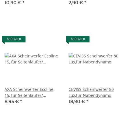
Halterung Kunstoff
10,90 €
*
2,90 €
*
AUF LAGER
AUF LAGER
AXA Scheinwerfer Ecoline
CEVISS Scheinwerfer 80
15, für Seitenläufer/
Lux,für Nabendynamo
Nabendynamo, schwarz,
8,95 €
*
18,90 €
*
LED