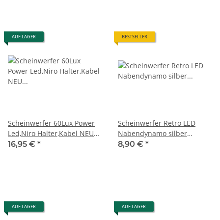
AUF LAGER
BESTSELLER
Scheinwerfer 60Lux Power
Scheinwerfer Retro LED
Led,Niro Halter,Kabel NEU
Nabendynamo silber
EINGETROFFEN
inkl.Prüfzeichen
16,95 €
*
8,90 €
*
*BESTSELLER*
AUF LAGER
AUF LAGER