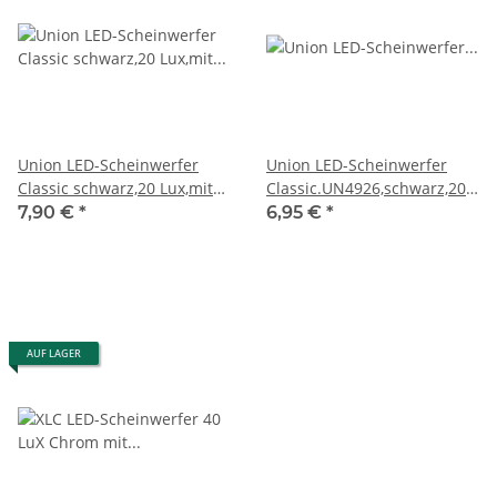
Union LED-Scheinwerfer
Union LED-Scheinwerfer
Classic schwarz,20 Lux,mit
Classic.UN4926,schwarz,20Lux
Standlicht+Schalter+Automatik
SCHALTER
7,90 €
*
6,95 €
*
AUF LAGER