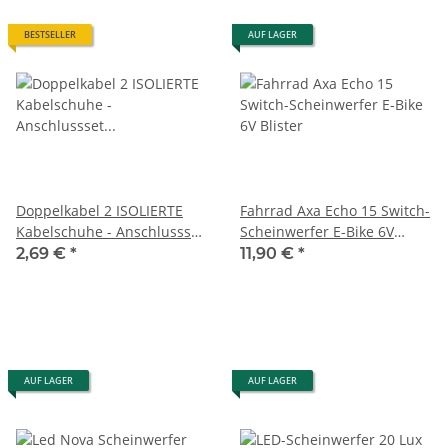
BESTSELLER
AUF LAGER
Doppelkabel 2 ISOLIERTE
Fahrrad Axa Echo 15 Switch-
Kabelschuhe - Anschlussset
Scheinwerfer E-Bike 6V
für
Blister
2,69 €
*
11,90 €
*
Nabendynamo*BESTELLER*
AUF LAGER
AUF LAGER