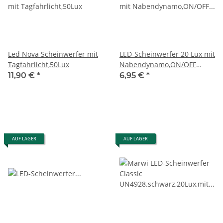
Led Nova Scheinwerfer mit
LED-Scheinwerfer 20 Lux mit
Tagfahrlicht,50Lux
Nabendynamo,ON/OFF
+AUTO+Standlicht
11,90 €
*
6,95 €
*
AUF LAGER
AUF LAGER