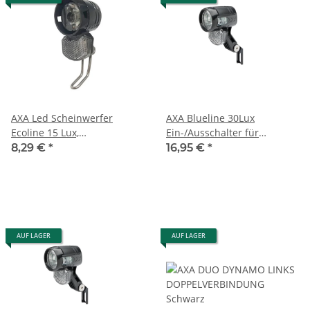
AXA Led Scheinwerfer
AXA Blueline 30Lux
Ecoline 15 Lux,
Ein-/Ausschalter für
schwarz,+Niro Halterung
Nabendynamo
8,29 €
*
16,95 €
*
AUF LAGER
AUF LAGER