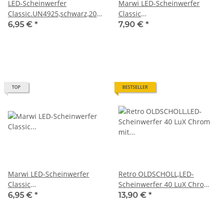
LED-Scheinwerfer
Marwi LED-Scheinwerfer
Classic.UN4925,schwarz,20Lux,Prüfzeichen,ON/OFF
Classic
SCHALTER
UN4928.schwarz,20Lux,mit
6,95 €
*
7,90 €
*
Standlicht+Schalter+Automatik
TOP
BESTSELLER
Marwi LED-Scheinwerfer
Retro OLDSCHOLL,LED-
Classic
Scheinwerfer 40 LuX Chrom
UN4930.schwarz,40LUX,Seitendynamo
mit Schalter,Standlicht
6,95 €
*
13,90 €
*