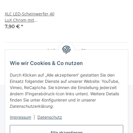
XLC LED-Scheinwerfer 40
LuX Chrom mit
Schalter,Standlicht*NEU
7,90 €
*
EINGETROFFEN*
Artikel 1 - 21 von 21
Wie wir Cookies & Co nutzen
Durch Klicken auf „Alle akzeptieren“ gestatten Sie den
Einsatz folgender Dienste auf unserer Website: YouTube,
Vimeo, ReCaptcha. Sie können die Einstellung jederzeit
ändern (Fingerabdruck-Icon links unten). Weitere Details
finden Sie unter
Konfigurieren
und in unserer
Datenschutzerklärung
.
Informationen
Impressum
|
Datenschutz
Gesetzliche Informationen
Alle akzeptieren