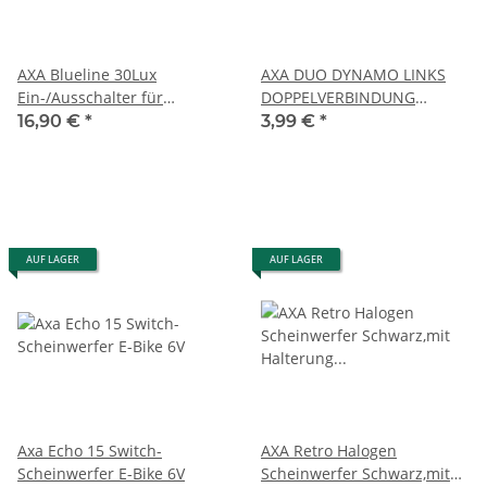
AXA Blueline 30Lux
AXA DUO DYNAMO LINKS
Ein-/Ausschalter für
DOPPELVERBINDUNG
Nabendynamo
Schwarz
16,90 €
*
3,99 €
*
Switch,Standlicht,Auto
AUF LAGER
AUF LAGER
Axa Echo 15 Switch-
AXA Retro Halogen
Scheinwerfer E-Bike 6V
Scheinwerfer Schwarz,mit