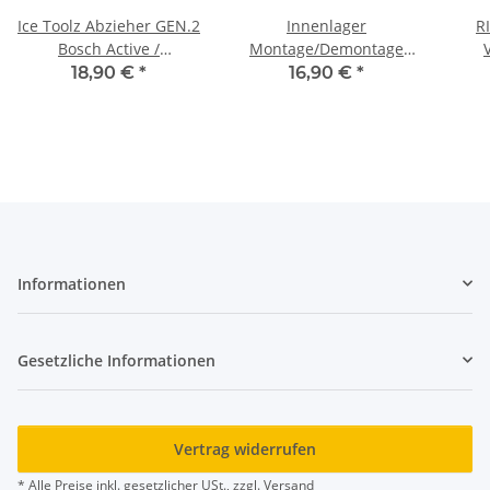
Ice Toolz Abzieher GEN.2
Innenlager
R
Bosch Active /
Montage/Demontage
Performance schwarz
Einpress Werkzeug BB30
Kurb
18,90 €
*
16,90 €
*
Per
Informationen
Gesetzliche Informationen
Vertrag widerrufen
* Alle Preise inkl. gesetzlicher USt., zzgl.
Versand