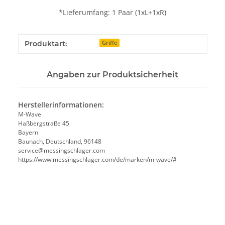
*Lieferumfang: 1 Paar (1xL+1xR)
Produkteigenschaft
Wert
Produktart:
Griffe
Angaben zur Produktsicherheit
Herstellerinformationen:
M-Wave
Haßbergstraße 45
Bayern
Baunach, Deutschland, 96148
service@messingschlager.com
https://www.messingschlager.com/de/marken/m-wave/#