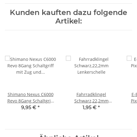
Kunden kauften dazu folgende
Artikel:
Shimano Nexus C6000
Fahrradklingel
E-
Revo 8Gang Schaltgriff
Schwarz,22,2mm
Pi
mit Zug und Hülle
Lenkerschelle
9,95 €
*
1,95 €
*
Einbaufertig
i
36