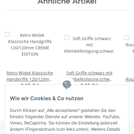
Ähnliche Artikel
Retro Widek Klassische
Soft-Griffe schwarz mit
Handgriffe 120/120mm
Klembefestigung,schwarz,silberne
Ros
CREME EDITION
Klemmring
2,95 €
*
2,95 €
*
Wie wir Cookies & Co nutzen
Durch Klicken auf „Alle akzeptieren“ gestatten Sie den
Einsatz folgender Dienste auf unserer Website: YouTube,
Vimeo, ReCaptcha. Sie können die Einstellung jederzeit
ändern (Fingerabdruck-Icon links unten). Weitere Details