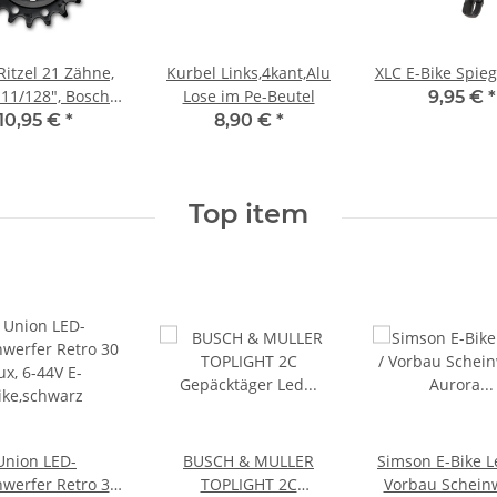
itzel 21 Zähne,
Kurbel Links,4kant,Alu
XLC E-Bike Spieg
 11/128", Bosch
Lose im Pe-Beutel
9,95 €
*
N 2-Motoren.
10,95 €
*
8,90 €
*
Top item
Union LED-
BUSCH & MULLER
Simson E-Bike L
nwerfer Retro 30
TOPLIGHT 2C
Vorbau Schein