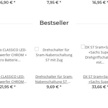
ux, 6-44V E-
Gepäcktäger Led
Aurora 60Lux,6
6,90 €
*
7,95 €
*
16,95 €
ike,schwarz
Rücklicht 6-12 VOLT DC
E-BIKE
Bestseller
 CLASSICO LED-
Drehschalter für Sram-
DX S7 Sram+Sp
werfer CHROM +
Nabenschaltung S7 mit
+Sachs Sup
tro Batterie
Zug
Drehgriffschalt
21,95 €
*
9,69 €
*
33,66 €
zblech Rücklicht
Zug+ Clickbox ,
nkl.Prüfzeichen
+Fixierbuche+Sti