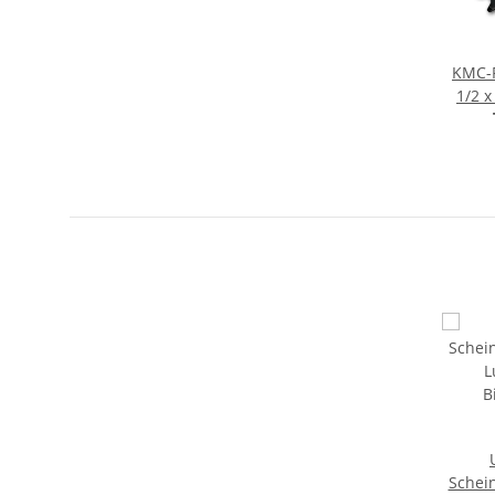
KMC-R
1/2 x
GE
Schei