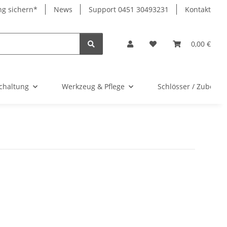
ng sichern*
News
Support 0451 30493231
Kontakt
0,00 €
chaltung
Werkzeug & Pflege
Schlösser / Zubehör