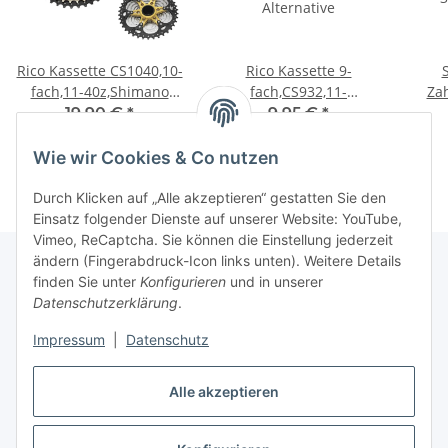
Rico Kassette CS1040,10-
Rico Kassette 9-
fach,11-40z,Shimano
fach,CS932,11-
Zah
komp.BOX
32z,BOX,Shimano
3
19,90 €
*
9,95 €
*
Alternative
Wie wir Cookies & Co nutzen
Durch Klicken auf „Alle akzeptieren“ gestatten Sie den
Einsatz folgender Dienste auf unserer Website: YouTube,
Vimeo, ReCaptcha. Sie können die Einstellung jederzeit
ändern (Fingerabdruck-Icon links unten). Weitere Details
finden Sie unter
Konfigurieren
und in unserer
Datenschutzerklärung
.
Informationen
Impressum
|
Datenschutz
Gesetzliche Informationen
Alle akzeptieren