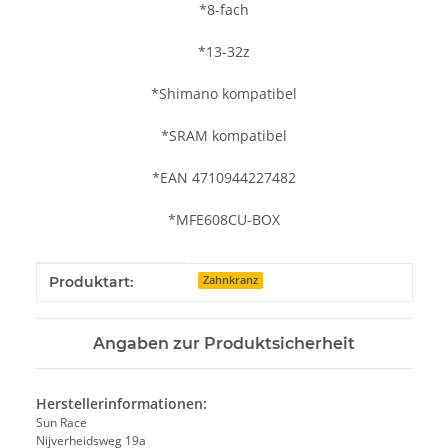
*8-fach
*13-32z
*Shimano kompatibel
*SRAM kompatibel
*EAN 4710944227482
*MFE608CU-BOX
Produkteigenschaft
Wert
Produktart:
Zahnkranz
Angaben zur Produktsicherheit
Herstellerinformationen:
Sun Race
Nijverheidsweg 19a