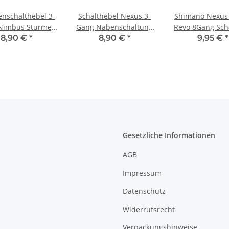
nschalthebel 3-
Schalthebel Nexus 3-
Shimano Nexus
Nimbus Sturmey
Gang Nabenschaltung
Revo 8Gang Scha
cher,HSJ823
mit Innenzug
mit Zug und 
8,90 €
*
8,90 €
*
9,95 €
*
Einbaufert
Gesetzliche Informationen
AGB
Impressum
Datenschutz
Widerrufsrecht
Verpackungshinweise