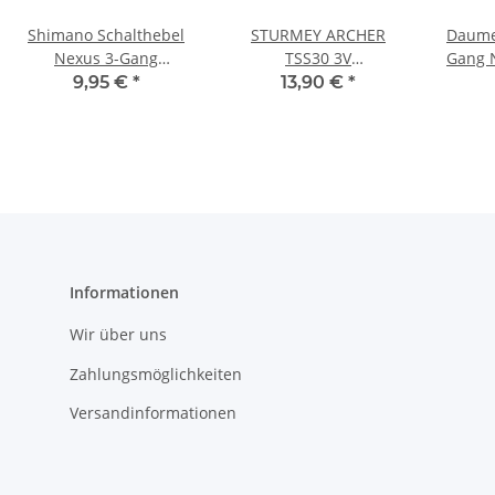
Shimano Schalthebel
STURMEY ARCHER
Daume
Nexus 3-Gang
TSS30 3V
Gang 
Nabenschaltung Revo
Schaltdrehgriff HSJ976
Ar
9,95 €
*
13,90 €
*
Shift m. Klickbox und
Zug
Informationen
Wir über uns
Zahlungsmöglichkeiten
Versandinformationen