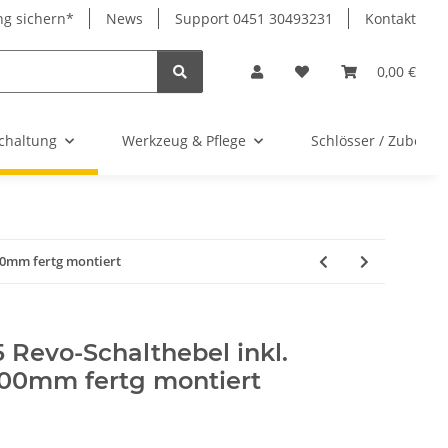
ng sichern*
News
Support 0451 30493231
Kontakt
0,00 €
chaltung
Werkzeug & Pflege
Schlösser / Zubehör
00mm fertg montiert
 Revo-Schalthebel inkl.
00mm fertg montiert