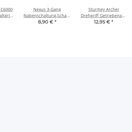
 C6000
Nexus 3-Gang
Sturmey Archer
ltgriff
Nabenschaltung,Schaltbox
Drehgriff Getriebenabe
Hülle
Einzeln
für 5V
8,90 €
*
12,95 €
*
ig