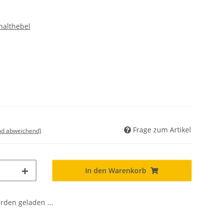
halthebel
Frage zum Artikel
nd abweichend)
In den Warenkorb
den geladen ...