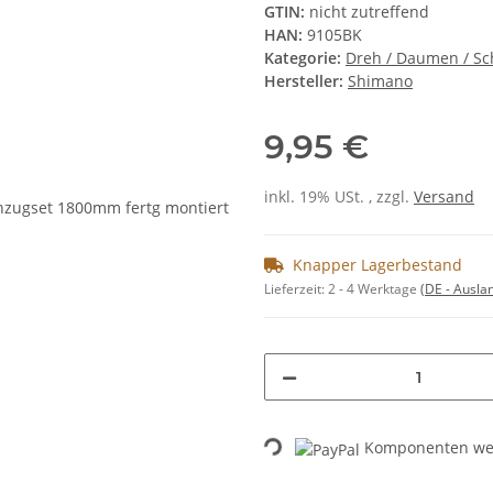
GTIN:
nicht zutreffend
HAN:
9105BK
Kategorie:
Dreh / Daumen / Sc
Hersteller:
Shimano
9,95 €
inkl. 19% USt. , zzgl.
Versand
Knapper Lagerbestand
Lieferzeit:
2 - 4 Werktage
(DE - Ausla
Komponenten wer
Loading...