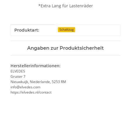
*Extra Lang für Lastenräder
Produkteigenschaft
Wert
Produktart:
Schaltzug
Angaben zur Produktsicherheit
Herstellerinformationen:
ELVEDES
Grutter 7
Nieuwkuijk, Niederlande, 5253 RM
info@elvedes.com
https://elvedes.nl/contact