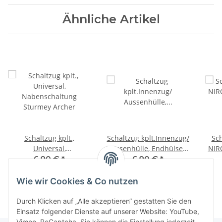
Ähnliche Artikel
Schaltzug kplt.,
Schaltzug kplt.Innenzug/
Sch
Universal,
Aussenhülle, Endhülsen,
NIRO
XTRA
Nabenschaltung
Shimano Nexus
und 
6,90 €
*
6,90 €
*
Sturmey Archer
Drehgriff,SET
Wie wir Cookies & Co nutzen
Durch Klicken auf „Alle akzeptieren“ gestatten Sie den
Einsatz folgender Dienste auf unserer Website: YouTube,
Vimeo, ReCaptcha. Sie können die Einstellung jederzeit