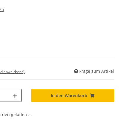
en
Frage zum Artikel
nd abweichend)
In den Warenkorb
den geladen ...