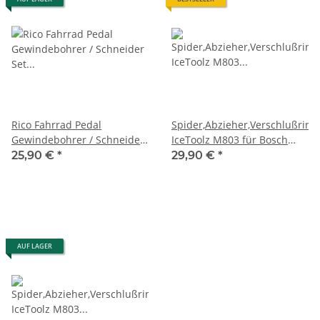
Rico Fahrrad Pedal
Spider,Abzieher,Verschlußringl
Gewindebohrer / Schneider
IceToolz M803 für Bosch
Set 9/16"x20tpi TEAM
Gen.3+4 + Kurbelabzieher
25,90 €
*
29,90 €
*
Premium Version
Set
AUF LAGER