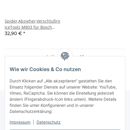
Spider,Abzieher,Verschlußringl
IceToolz M803 für Bosch
Gen.3+4+Kurbelabzieher
32,90 €
*
Kemper
Artikel 1 - 13 von 13
Wie wir Cookies & Co nutzen
Durch Klicken auf „Alle akzeptieren“ gestatten Sie den
Einsatz folgender Dienste auf unserer Website: YouTube,
Vimeo, ReCaptcha. Sie können die Einstellung jederzeit
ändern (Fingerabdruck-Icon links unten). Weitere Details
finden Sie unter
Konfigurieren
und in unserer
Datenschutzerklärung
.
Informationen
Impressum
|
Datenschutz