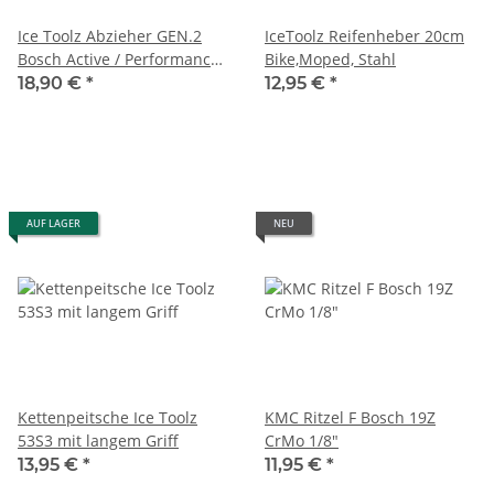
Ice Toolz Abzieher GEN.2
IceToolz Reifenheber 20cm
Bosch Active / Performance
Bike,Moped, Stahl
schwarz
18,90 €
*
12,95 €
*
AUF LAGER
NEU
Kettenpeitsche Ice Toolz
KMC Ritzel F Bosch 19Z
53S3 mit langem Griff
CrMo 1/8"
13,95 €
*
11,95 €
*