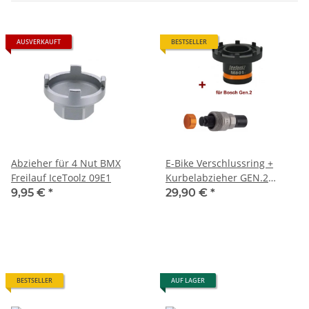
AUSVERKAUFT
BESTSELLER
Abzieher für 4 Nut BMX
E-Bike Verschlussring +
Freilauf IceToolz 09E1
Kurbelabzieher GEN.2
Bosch Active/ Performance
9,95 €
*
29,90 €
*
Line/ CX,*ICE TOOLZ PACK
BESTSELLER
AUF LAGER