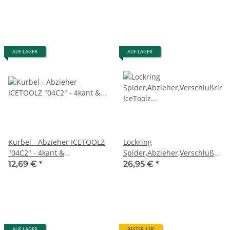
AUF LAGER
AUF LAGER
Kurbel - Abzieher ICETOOLZ
Lockring
"04C2" - 4kant &
Spider,Abzieher,Verschlußringl
Oktalink+BOSCH
IceToolz M803 für Bosch
12,69 €
*
26,95 €
*
Kurbeln***Bestseller***
Generation 4
AUF LAGER
BESTSELLER