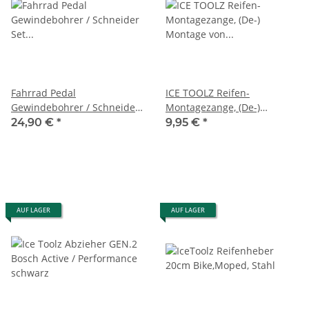
Fahrrad Pedal
ICE TOOLZ Reifen-
Gewindebohrer / Schneider
Montagezange, (De-)
Set 9/16"x20tpi Premium
Montage von Fahrradreifen,
24,90 €
*
9,95 €
*
Edition
hochwertiger,bruchfester
Kunststoff
AUF LAGER
AUF LAGER