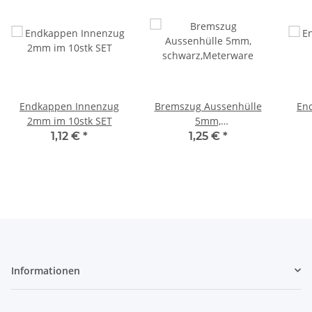
Endkappen Innenzug
Bremszug Aussenhülle
En
2mm im 10stk SET
5mm,
schwarz,Meterware
1,12 €
*
1,25 €
*
Informationen