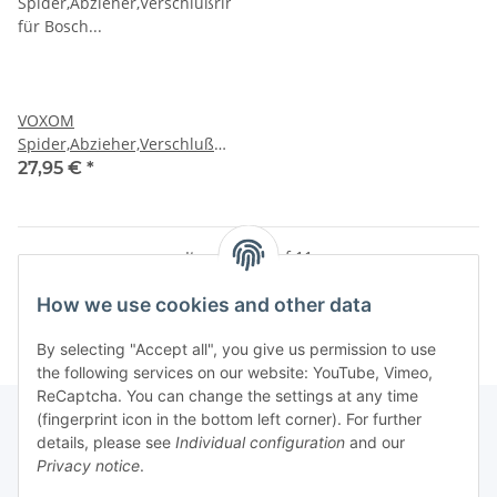
VOXOM
Spider,Abzieher,Verschlußring
für Bosch Gen.3+4 +
27,95 €
*
Kurbelabzieher Set
Items 1 - 11 of 11
How we use cookies and other data
By selecting "Accept all", you give us permission to use
the following services on our website: YouTube, Vimeo,
ReCaptcha. You can change the settings at any time
(fingerprint icon in the bottom left corner). For further
details, please see
Individual configuration
and our
Privacy notice
.
Information