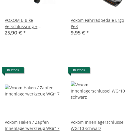
VOXOM E-Bike
Voxom Fahrradpedale Ergo
Verschlussring +
Pe8
Kurbelabzieher GEN.2
25,90 €
*
9,95 €
*
Bosch Active/ Performance
Line/ CX
IN STOCK
IN STOCK
Voxom Haken / Zapfen
Voxom Innenlagerschlüssel
Innenlagerwerkzeug WGr17
WGr10 schwarz