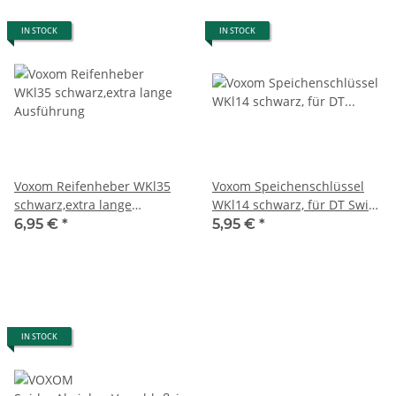
IN STOCK
IN STOCK
Voxom Reifenheber WKl35
Voxom Speichenschlüssel
schwarz,extra lange
WKl14 schwarz, für DT Swiss
Ausführung
und Wheelsmith
6,95 €
*
5,95 €
*
IN STOCK