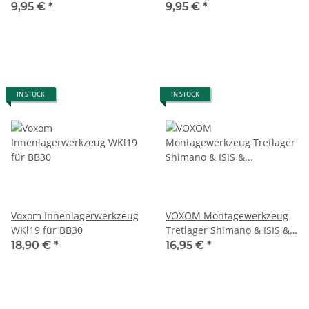
9,95 €
*
9,95 €
*
IN STOCK
IN STOCK
Voxom Innenlagerwerkzeug
VOXOM Montagewerkzeug
WKl19 für BB30
Tretlager Shimano & ISIS &
Kurbelabzieher, für
18,90 €
*
16,95 €
*
Shimano Octalink und
ISIS,4kant #1