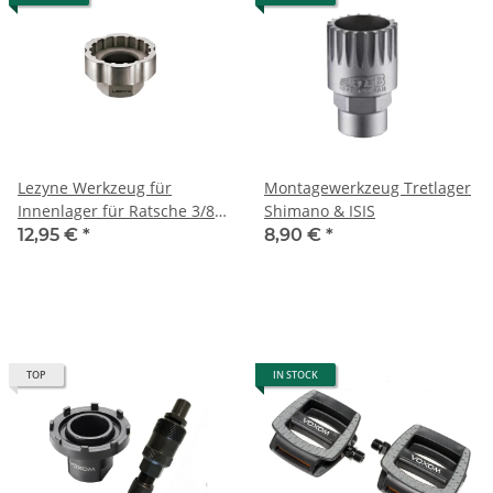
Lezyne Werkzeug für
Montagewerkzeug Tretlager
Innenlager für Ratsche 3/8"
Shimano & ISIS
Nickel
12,95 €
*
8,90 €
*
TOP
IN STOCK